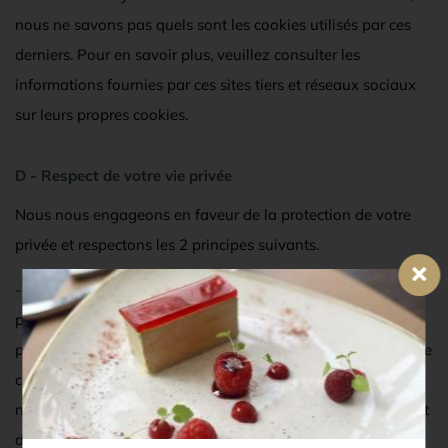
nous ne savons pas quels sont les cookies utilisés par ces
derniers. Pour en savoir plus, veuillez consulter les
informations fournies par ces sites tiers et réseaux sociaux
sur leurs propres cookies.
D - Respect de votre vie privée
Nous nous engageons en faveur de la protection de votre
privée et respectons les 2 principes suivants.
- Nous n'associons à vos cookies aucune information
permettant de vous identifier directement et
personnellement. Les cookies ne permettent en aucun cas de
connaître votre adresse, votre date de naissance, votre
numéro de téléphone ou toute autre information permettant
de vous identifier.