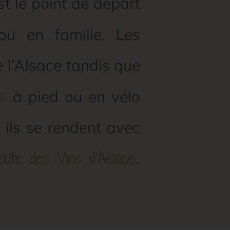
est le point de départ
u en famille. Les
e l’Alsace tandis que
es
à pied ou en vélo
 ils se rendent avec
oute des Vins d’Alsace
.