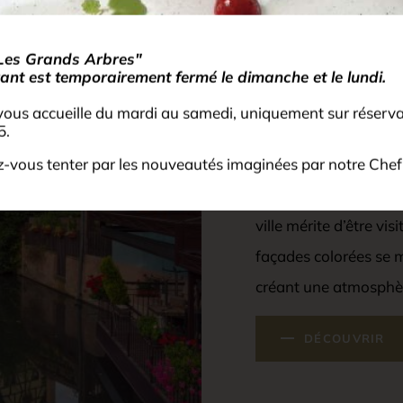
Colmar
Les Grands Arbres"
ant est temporairement fermé le dimanche et le lundi.
19 km
25 min
vous accueille du mardi au samedi, uniquement sur réserv
5.
Noël est l’occasion de
beaux atouts, mais c’
ez-vous tenter par les nouveautés imaginées par notre Chef 
grâce à un marché de
ville mérite d’être vi
façades colorées se 
créant une atmosphè
DÉCOUVRIR