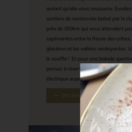
autant qu’elle vous ressource. Evadez
sentiers de randonnée balisé par le cl
près de 350km qui vous attendent pou
captivantes entre la Route des crêtes,
glacières et les vallées verdoyantes.
le souffle ! Et pour une balade sporti
pensez à réserver votre location de vé
électrique auprès de nos équipes.
DÉCOUVRIR