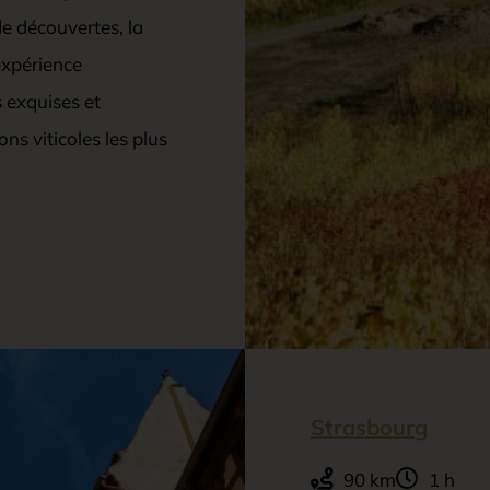
e découvertes, la
expérience
 exquises et
ns viticoles les plus
Strasbourg
90 km
1 h