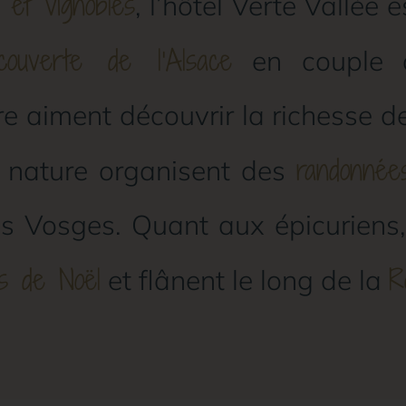
 et vignobles
, l’hôtel Verte Vallée 
couverte de l’Alsace
en couple o
e aiment découvrir la richesse d
randonné
 nature organisent des
s Vosges. Quant aux épicuriens,
s de Noël
R
et flânent le long de la