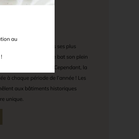
ation au
 découvrir l’Alsace sous ses plus
est à Colmar que la fête bat son plein
!
 Noël haut en couleur. Cependant, la
sitée à chaque période de l’année ! Les
mêlent aux bâtiments historiques
re unique.