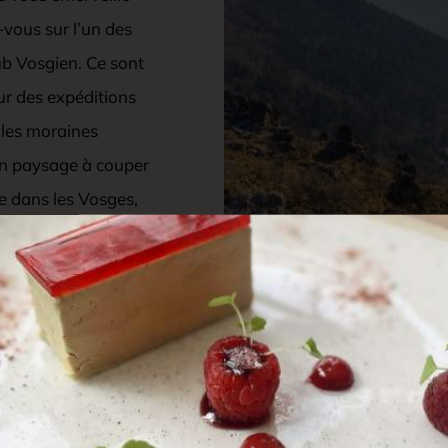
-vous sur l’un des
ub Vosgien. Ce sont
r des expéditions
 les moraines
 Un paysage à couper
ve dans les Vosges,
lo à assistance