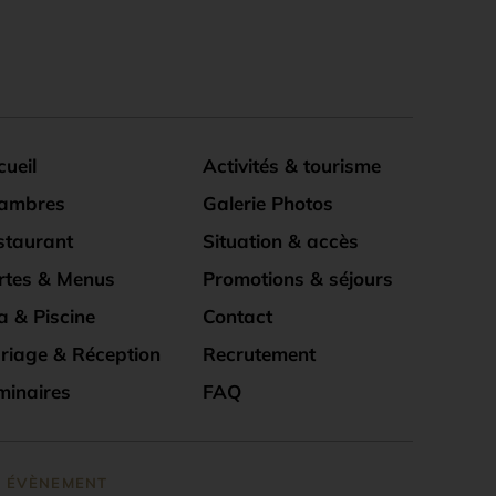
ueil
Activités & tourisme
ambres
Galerie Photos
staurant
Situation & accès
rtes & Menus
Promotions & séjours
a & Piscine
Contact
riage & Réception
Recrutement
minaires
FAQ
 ÉVÈNEMENT