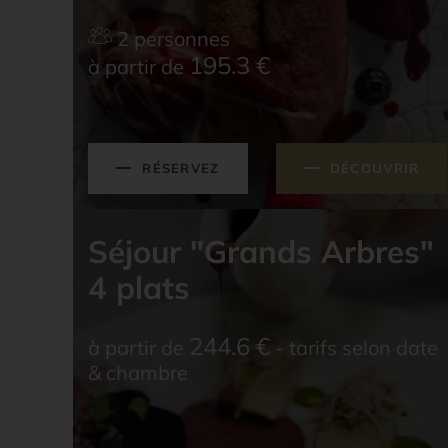
2 personnes
195.3
€
à partir de
RÉSERVEZ
DÉCOUVRIR
Séjour "Grands Arbres"
4 plats
244.6
€
à partir de
- tarifs selon date
& chambre