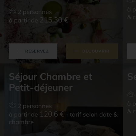
à p
2 personnes
& 
215.30
€
à partir de
RÉSERVEZ
DÉCOUVRIR
Séjour Chambre et
Sé
Petit-déjeuner
à p
2 personnes
& 
120.6
€
à partir de
- tarif selon date &
chambre