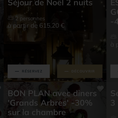
Séjour de Noël 2 nuits
E
G
2 personnes
-
à partir de 615,20
€
à 
RÉSERVEZ
DÉCOUVRIR
BON PLAN avec diners
S
'Grands Arbres' -30%
3 
sur la chambre