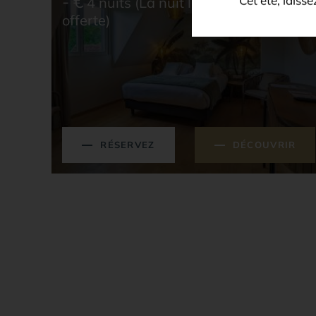
-
€
4 nuits (La nuit la moins chère
Cet été, laiss
offerte)
RÉSERVEZ
DÉCOUVRIR