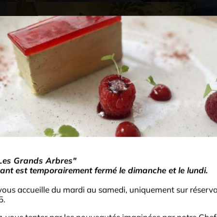
Day Spa Duo
Of
-
2 personnes
284
€
accès spa - déjeuner - soin duo
DÉCOUVRIR
Les Grands Arbres"
ant est temporairement fermé le dimanche et le lundi.
vous accueille du mardi au samedi, uniquement sur réserv
5.