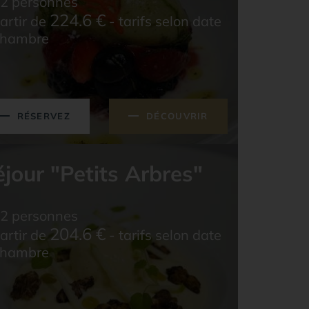
2 personnes
224.6
€
artir de
- tarifs selon date
chambre
RÉSERVEZ
DÉCOUVRIR
jour "Petits Arbres"
2 personnes
204.6
€
artir de
- tarifs selon date
chambre