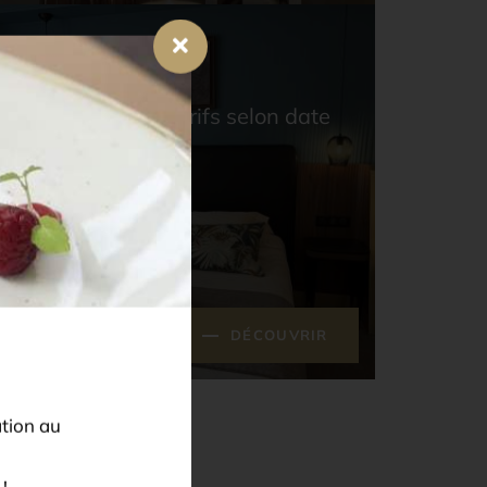
fre 3 nuits
€
50% sur 1 nuit* tarifs selon date
RÉSERVEZ
DÉCOUVRIR
ation au