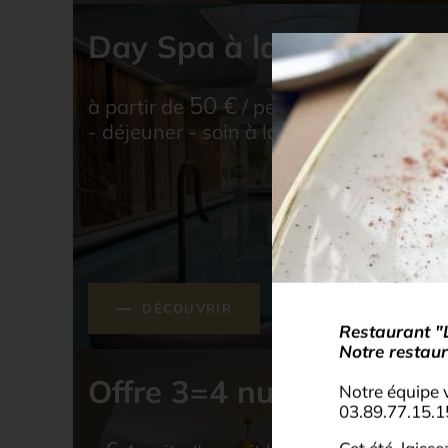
Day Spa à la Carte
50
€
à partir de
/ personne accès spa
- déjeuner - soin à la carte
DÉCOUVRIR
Restaurant "
Notre restaur
Offre 3=4 nuits
Notre équipe 
03.89.77.15.1