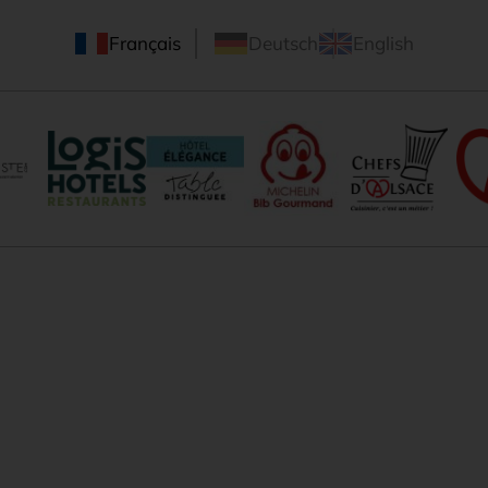
Français
Deutsch
English