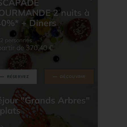
SCAPADE
OURMANDE 2 nuits à
40%* + Diners
2 personnes
partir de 370,40
€
RÉSERVEZ
DÉCOUVRIR
éjour "Grands Arbres"
plats