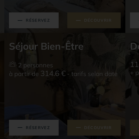
RÉSERVEZ
DÉCOUVRIR
Séjour Bien-Être
D
11
2 personnes
314.6
€
+ p
à partir de
- tarifs selon date
RÉSERVEZ
DÉCOUVRIR