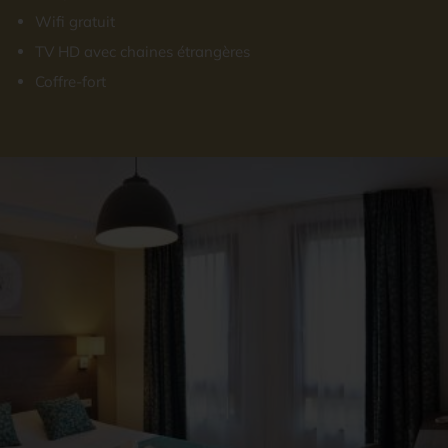
Wifi gratuit
TV HD avec chaines étrangères
Coffre-fort