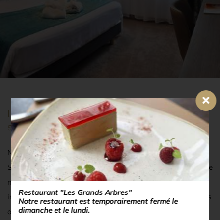
L’hôtel Verte Vallée vous propose tous ses
services 4 étoiles
Niché au cœur de l’écrin de verdure du parc Albert
Schweitzer, votre hôtel 4 étoiles à Munster dispose de tout le
nécessaire pour faire de votre séjour en Alsace un moment
Restaurant "Les Grands Arbres"
inoubliable. Le restaurant gastronomique Les Grands Arbres
Notre restaurant est temporairement fermé le
dimanche et le lundi.
orchestré par Thony Billon vous propose un menu différent