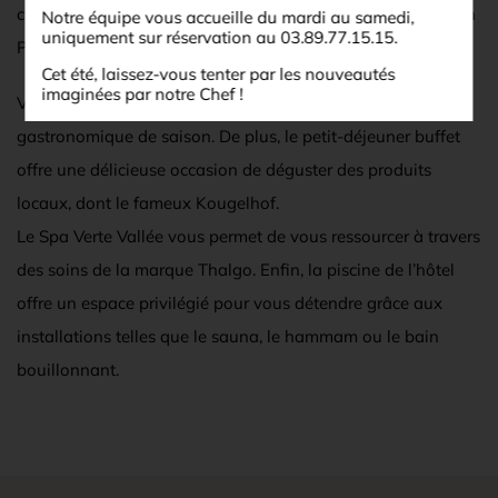
chaque soir si vous avez opté pour la formule demi-pension
Notre équipe vous accueille du mardi au samedi,
uniquement sur réservation au 03.89.77.15.15.
Petits Arbres.
Cet été, laissez-vous tenter par les nouveautés
imaginées par notre Chef !
Vous avez également la possibilité de choisir notre menu
gastronomique de saison. De plus, le petit-déjeuner buffet
offre une délicieuse occasion de déguster des produits
locaux, dont le fameux Kougelhof.
Le Spa Verte Vallée vous permet de vous ressourcer à travers
des soins de la marque Thalgo. Enfin, la piscine de l’hôtel
offre un espace privilégié pour vous détendre grâce aux
installations telles que le sauna, le hammam ou le bain
bouillonnant.